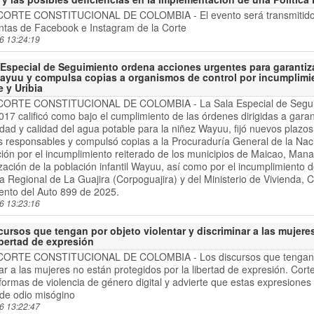
CORTE CONSTITUCIONAL DE COLOMBIA - El evento será transmitido e
entas de Facebook e Instagram de la Corte
6 13:24:19
 Especial de Seguimiento ordena acciones urgentes para garantiza
ayuu y compulsa copias a organismos de control por incumplimi
 y Uribia
CORTE CONSTITUCIONAL DE COLOMBIA - La Sala Especial de Seguimi
17 calificó como bajo el cumplimiento de las órdenes dirigidas a garant
idad y calidad del agua potable para la niñez Wayuu, fijó nuevos plazos 
s responsables y compulsó copias a la Procuraduría General de la Naci
ión por el incumplimiento reiterado de los municipios de Maicao, Manau
zación de la población infantil Wayuu, así como por el incumplimiento 
Regional de La Guajira (Corpoguajira) y del Ministerio de Vivienda, Ci
ento del Auto 899 de 2025.
6 13:23:16
cursos que tengan por objeto violentar y discriminar a las mujere
ibertad de expresión
CORTE CONSTITUCIONAL DE COLOMBIA - Los discursos que tengan po
ar a las mujeres no están protegidos por la libertad de expresión. Corte
 formas de violencia de género digital y advierte que estas expresiones
 de odio misógino
6 13:22:47