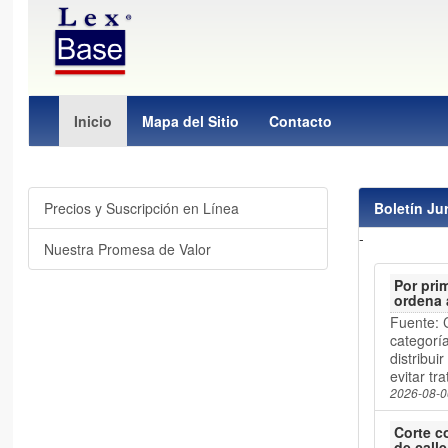
Inicio
Mapa del Sitio
Contacto
Precios y Suscripción en Línea
Boletín Ju
-
Nuestra Promesa de Valor
Por pri
ordena 
Fuente: 
categorí
distribui
evitar tr
2026-08-0
Corte c
de calle