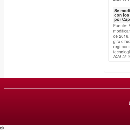
Se modi
con los
por Cap
Fuente: 
modifican
de 2016, 
giro dir
regímene
tecnologí
2026-08-0
ok