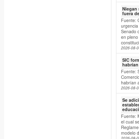
Niegan 
fuera d
Fuente: 
urgencia 
Senado d
en pleno 
constitu
2026-08-0
SIC for
habrían
Fuente:
Comercio
habrían 
2026-08-0
Se adic
estable
educaci
Fuente:
el cual s
Reglament
modelo de
2026-08-0