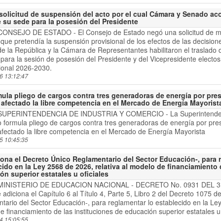
solicitud de suspensión del acto por el cual Cámara y Senado ac
e su sede para la posesión del Presidente
CONSEJO DE ESTADO - El Consejo de Estado negó una solicitud de me
que pretendía la suspensión provisional de los efectos de las decisione
e la República y la Cámara de Representantes habilitaron el traslado 
para la sesión de posesión del Presidente y del Vicepresidente electos
cional 2026-2030.
6 13:12:47
mula pliego de cargos contra tres generadoras de energía por pr
 afectado la libre competencia en el Mercado de Energía Mayorist
 SUPERINTENDENCIA DE INDUSTRIA Y COMERCIO - La Superintendenc
 formula pliego de cargos contra tres generadoras de energía por pr
afectado la libre competencia en el Mercado de Energía Mayorista
5 10:45:35
iona el Decreto Único Reglamentario del Sector Educación-, para 
cido en la Ley 2568 de 2026, relativa al modelo de financiamiento 
ón superior estatales u oficiales
 MINISTERIO DE EDUCACION NACIONAL - DECRETO No. 0931 DEL 31
e adiciona el Capítulo 6 al Título 4, Parte 5, Libro 2 del Decreto 1075 
ario del Sector Educación-, para reglamentar lo establecido en la Ley
 financiamiento de las instituciones de educación superior estatales u 
4 15:05:55