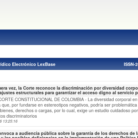
rídico Electrónico LexBase
ISSN-2
mera vez, la Corte reconoce la discriminación por diversidad corpo
ajustes estructurales para garantizar el acceso digno al servicio 
CORTE CONSTITUCIONAL DE COLOMBIA - La diversidad corporal en r
a que, por fundarse en estereotipos negativos, podría ser problemátic
r bienes, derechos o cargas, por lo cual, exige un estudio cuidadoso por 
atos discriminatorios
6 13:25:16
onvoca a audiencia pública sobre la garantía de los derechos de 
 y las posibles deficiencias en la implementación de una Política 