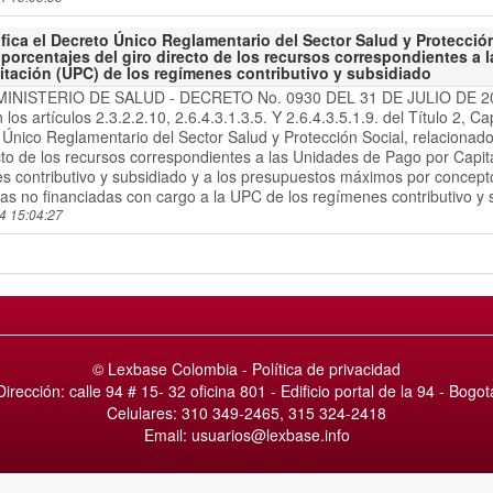
fica el Decreto Único Reglamentario del Sector Salud y Protección
 porcentajes del giro directo de los recursos correspondientes a
itación (UPC) de los regímenes contributivo y subsidiado
MINISTERIO DE SALUD - DECRETO No. 0930 DEL 31 DE JULIO DE 2026
 los artículos 2.3.2.2.10, 2.6.4.3.1.3.5. Y 2.6.4.3.5.1.9. del Título 2, C
Único Reglamentario del Sector Salud y Protección Social, relacionado
ecto de los recursos correspondientes a las Unidades de Pago por Capit
s contributivo y subsidiado y a los presupuestos máximos por concepto
as no financiadas con cargo a la UPC de los regímenes contributivo y 
4 15:04:27
© Lexbase Colombia -
Política de privacidad
Dirección: calle 94 # 15- 32 oficina 801 - Edificio portal de la 94 - Bogot
Celulares: 310 349-2465, 315 324-2418
Email: usuarios@lexbase.info