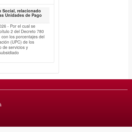
 Social, relacionado
 las Unidades de Pago
 - Por el cual se
apítulo 2 del Decreto 780
 con los porcentajes del
ación (UPC) de los
 de servicios y
subsidiado
á